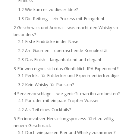
Einfluss
1.2
Wie kam es zu dieser Idee?
1.3
Die Reifung – ein Prozess mit Feingefühl
2
Geschmack und Aroma – was macht den Whisky so
besonders?
2.1
Erste Eindrücke in der Nase
2.2
Am Gaumen – überraschende Komplexität
2.3
Das Finish – langanhaltend und elegant
3
Für wen eignet sich das Glenfiddich IPA Experiment?
3.1
Perfekt für Entdecker und Experimentierfreudige
3.2
Kein Whisky für Puristen?
4
Serviervorschläge – wie genießt man ihn am besten?
4.1
Pur oder mit ein paar Tropfen Wasser
4.2
Als Teil eines Cocktails?
5
Ein innovativer Herstellungsprozess führt zu völlig
neuem Geschmack
5.1
Doch wie passen Bier und Whisky zusammen?