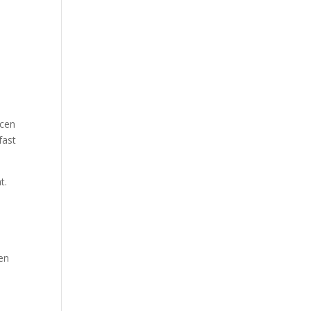
ncen
fast
t.
ren