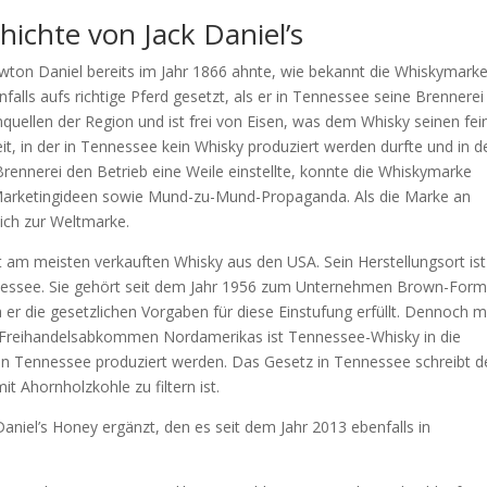
chichte von Jack Daniel’s
Newton Daniel bereits im Jahr 1866 ahnte, wie bekannt die Whiskymark
falls aufs richtige Pferd gesetzt, als er in Tennessee seine Brennerei
quellen der Region und ist frei von Eisen, was dem Whisky seinen fei
it, in der in Tennessee kein Whisky produziert werden durfte und in d
rennerei den Betrieb eine Weile einstellte, konnte die Whiskymarke
 Marketingideen sowie Mund-zu-Mund-Propaganda. Als die Marke an
ich zur Weltmarke.
it am meisten verkauften Whisky aus den USA. Sein Herstellungsort ist
ennessee. Sie gehört seit dem Jahr 1956 zum Unternehmen Brown-Form
 er die gesetzlichen Vorgaben für diese Einstufung erfüllt. Dennoch 
Im Freihandelsabkommen Nordamerikas ist Tennessee-Whisky in die
 in Tennessee produziert werden. Das Gesetz in Tennessee schreibt d
it Ahornholzkohle zu filtern ist.
niel’s Honey ergänzt, den es seit dem Jahr 2013 ebenfalls in