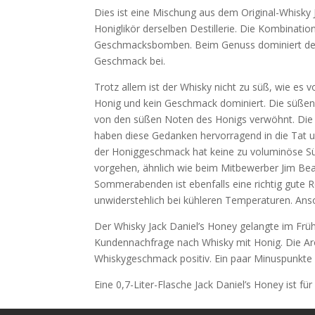
Dies ist eine Mischung aus dem Original-Whisky J
Honiglikör derselben Destillerie. Die Kombinati
Geschmacksbomben. Beim Genuss dominiert denn
Geschmack bei.
Trotz allem ist der Whisky nicht zu süß, wie es 
Honig und kein Geschmack dominiert. Die süße
von den süßen Noten des Honigs verwöhnt. Die H
haben diese Gedanken hervorragend in die Tat u
der Honiggeschmack hat keine zu voluminöse Süß
vorgehen, ähnlich wie beim Mitbewerber Jim Be
Sommerabenden ist ebenfalls eine richtig gute 
unwiderstehlich bei kühleren Temperaturen. Anso
Der Whisky Jack Daniel’s Honey gelangte im Frü
Kundennachfrage nach Whisky mit Honig. Die Aro
Whiskygeschmack positiv. Ein paar Minuspunkte v
Eine 0,7-Liter-Flasche Jack Daniel’s Honey ist fü