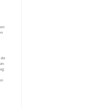
e
nen
en
 die
an.
mag
en