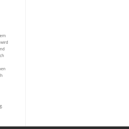
 dem
 wird
und
uch
men
ch
g.