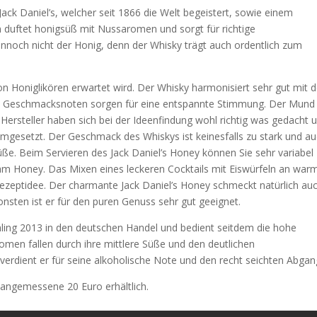
ack Daniel’s, welcher seit 1866 die Welt begeistert, sowie einem
on duftet honigsüß mit Nussaromen und sorgt für richtige
och nicht der Honig, denn der Whisky trägt auch ordentlich zum
von Honiglikören erwartet wird. Der Whisky harmonisiert sehr gut mit
n Geschmacksnoten sorgen für eine entspannte Stimmung. Der Mund
ersteller haben sich bei der Ideenfindung wohl richtig was gedacht 
mgesetzt. Der Geschmack des Whiskys ist keinesfalls zu stark und a
e. Beim Servieren des Jack Daniel’s Honey können Sie sehr variabel
am Honey. Das Mixen eines leckeren Cocktails mit Eiswürfeln an war
Rezeptidee. Der charmante Jack Daniel’s Honey schmeckt natürlich au
nsten ist er für den puren Genuss sehr gut geeignet.
hling 2013 in den deutschen Handel und bedient seitdem die hohe
men fallen durch ihre mittlere Süße und den deutlichen
erdient er für seine alkoholische Note und den recht seichten Abgan
r angemessene 20 Euro erhältlich.