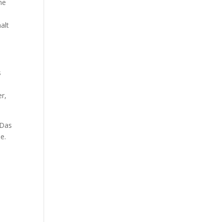
ne
alt
s
er,
 Das
e.