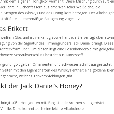
. 7 mit dem eigenen Honiglikör vermählt. Diese Mischung durchläuft ei
 vier Jahre in Eichenfässern aus amerikanischer Weißeiche, die
die Mengen des Whiskys und des Honiglikörs betragen. Der Alkoholgeh
rbstoff für eine ebenmäßige Farbgebung zugesetzt.
s Etikett
weißem Glas und ist vierkantig sowie handlich. Sie verfügt über etwa
rägung von der Signatur des Firmengründers Jack Daniel prangt. Diese
 Achteckform über. Um diesen liegt eine Folienbanderole mit goldgelb
chwarze Schraubverschluss besteht aus Kunststoff.
tergrund, goldgelben Ornamenten und schwarzer Schrift ausgestattet.
en Seiten mit den Eigenschaften des Whiskys enthält eine goldene Bien
e angebracht, welches Trinkempfehlungen gibt.
kt der Jack Daniel’s Honey?
und bringt süße Honignoten mit. Begleitende Aromen sind geröstetes
Vanille. Dazu kommt auch eine leichte Alkoholnote.