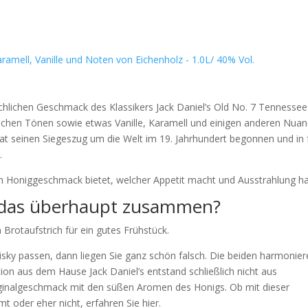
ramell, Vanille und Noten von Eichenholz - 1.0L/ 40% Vol.
ichlichen Geschmack des Klassikers Jack Daniel’s Old No. 7 Tennessee
chen Tönen sowie etwas Vanille, Karamell und einigen anderen Nua
hat seinen Siegeszug um die Welt im 19. Jahrhundert begonnen und in 
.
inen Honiggeschmack bietet, welcher Appetit macht und Ausstrahlung ha
t das überhaupt zusammen?
Brotaufstrich für ein gutes Frühstück.
isky passen, dann liegen Sie ganz schön falsch. Die beiden harmonie
ion aus dem Hause Jack Daniel’s entstand schließlich nicht aus
iginalgeschmack mit den süßen Aromen des Honigs. Ob mit dieser
 oder eher nicht, erfahren Sie hier.