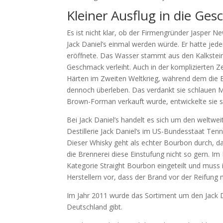
Kleiner Ausflug in die Ges
Es ist nicht klar, ob der Firmengründer Jasper 
Jack Daniel’s einmal werden würde. Er hatte jeden
eröffnete. Das Wasser stammt aus den Kalkstein
Geschmack verleiht. Auch in der komplizierten Ze
Härten im Zweiten Weltkrieg, während dem die B
dennoch überleben. Das verdankt sie schlauen
Brown-Forman verkauft wurde, entwickelte sie s
Bei Jack Daniel’s handelt es sich um den weltwe
Destillerie Jack Daniel’s im US-Bundesstaat T
Dieser Whisky geht als echter Bourbon durch, da
die Brennerei diese Einstufung nicht so gern. 
Kategorie Straight Bourbon eingeteilt und muss
Herstellern vor, dass der Brand vor der Reifung m
Im Jahr 2011 wurde das Sortiment um den Jack Da
Deutschland gibt.