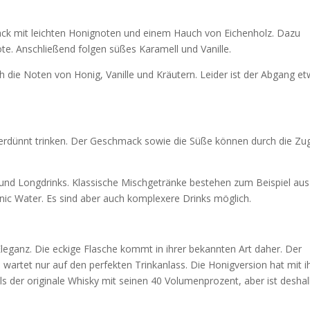
ack mit leichten Honignoten und einem Hauch von Eichenholz. Dazu
e. Anschließend folgen süßes Karamell und Vanille.
h die Noten von Honig, Vanille und Kräutern. Leider ist der Abgang e
verdünnt trinken. Der Geschmack sowie die Süße können durch die Z
s und Longdrinks. Klassische Mischgetränke bestehen zum Beispiel aus
nic Water. Es sind aber auch komplexere Drinks möglich.
 Eleganz. Die eckige Flasche kommt in ihrer bekannten Art daher. Der
 wartet nur auf den perfekten Trinkanlass. Die Honigversion hat mit 
s der originale Whisky mit seinen 40 Volumenprozent, aber ist desha